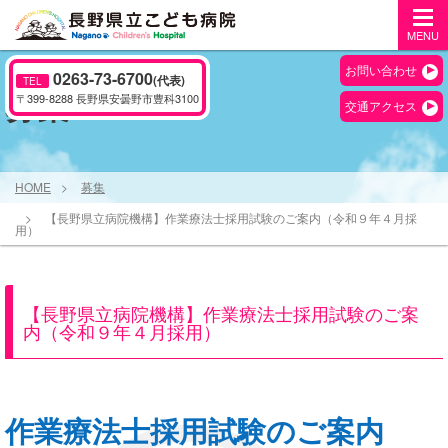
MENU
お問い合わせ
0263-73-6700
(代表)
TEL
募集
〒399-8288 長野県安曇野市豊科3100
交通アクセス
HOME
募集
【長野県立病院機構】作業療法士採用試験のご案内（令和９年４月採
用）
【長野県立病院機構】作業療法士採用試験のご案
内（令和９年４月採用）
作業療法士採用試験のご案内