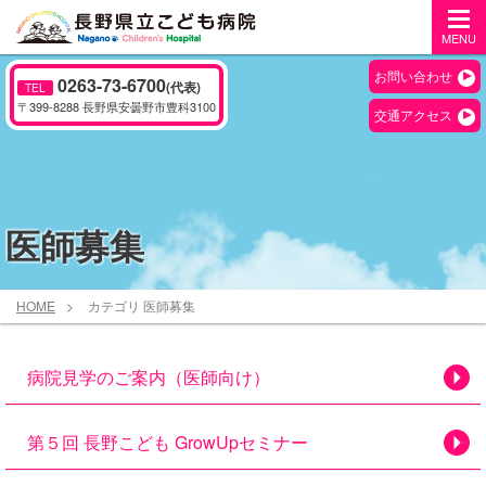
MENU
お問い合わせ
0263-73-6700
(代表)
TEL
〒399-8288 長野県安曇野市豊科3100
交通アクセス
医師募集
HOME
カテゴリ 医師募集
病院見学のご案内（医師向け）
第５回 長野こども GrowUpセミナー