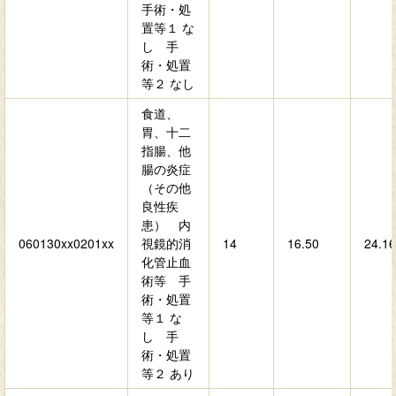
手術・処
置等１ な
し 手
術・処置
等２ なし
食道、
胃、十二
指腸、他
腸の炎症
（その他
良性疾
患） 内
060130xx0201xx
視鏡的消
14
16.50
24.16
化管止血
術等 手
術・処置
等１ な
し 手
術・処置
等２ あり