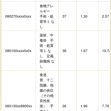
食物アレ
ルギー
080270xxxx0xxx
手術・処
37
1.30
2.57
置等１ な
し
薬疹、中
毒疹 手
術・処置
080100xxxx0x0x
等１ な
36
1.67
10.74
し 定義
副傷病 な
し
食道、
胃、十二
指腸、他
腸の炎症
（その他
良性疾
060130xx9900xx
患） 手
26
1.96
7.79