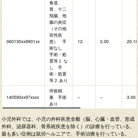
食道、
胃、十二
指腸、他
腸の炎症
（その他
良性疾
060130xx9901xx
患） 手
12
2.00
20.18
術なし
手術・処
置等１ な
し 手
術・処置
等２ あり
停留精
140590xx97xxxx
巣 手術
–
–
3.00
あり
小児外科では、小児の外科疾患全般（脳、心臓・血管、形成
外科、泌尿器科、骨系統疾患を除く）の診療を行っている。
最も多い症例は鼠径ヘルニアで、手術治療を行っている。