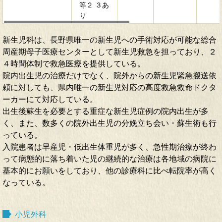
等２ ３あ
り
新生児科は、長野県唯一の新生児への手術対応が可能な総合
周産期母子医療センターとして新生児救急を担っており、２
４時間体制で救急医療を提供している。
院内出生児の治療だけでなく、院外からの新生児緊急搬送依
頼に対しても、県内唯一の新生児対応の高度救急救命ドクタ
ーカーにて対応している。
出生後蘇生を必要とする重症な新生児症例の院内出生が多
く、また、数多くの院外出生児の分娩立ち会い・蘇生術も行
っている。
入院患者は早産児・低出生体重児が多く、急性期治療が終わ
って病態的に落ち着いた児の継続的な治療は各地域の病院に
基本的にお願いをしており、他の診療科に比べ転院率が高く
なっている。
小児外科