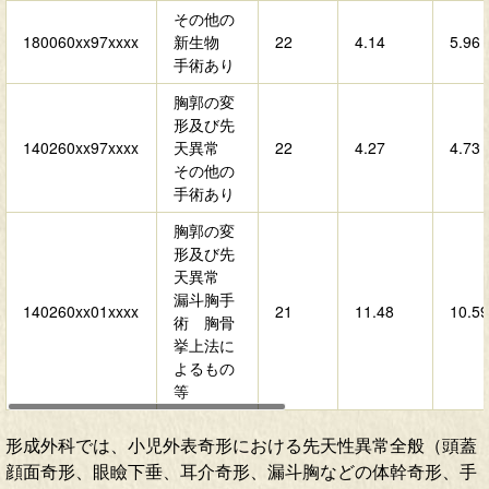
その他の
180060xx97xxxx
新生物
22
4.14
5.96
手術あり
胸郭の変
形及び先
140260xx97xxxx
天異常
22
4.27
4.73
その他の
手術あり
胸郭の変
形及び先
天異常
漏斗胸手
140260xx01xxxx
21
11.48
10.59
術 胸骨
挙上法に
よるもの
等
形成外科では、小児外表奇形における先天性異常全般（頭蓋
顔面奇形、眼瞼下垂、耳介奇形、漏斗胸などの体幹奇形、手