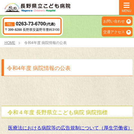
MENU
お問い合わせ
0263-73-6700
(代表)
TEL
〒399-8288 長野県安曇野市豊科3100
交通アクセス
HOME
令和4年度 病院情報の公表
令和4年度 病院情報の公表
令和４年度
長野県立こども病院
病院指標
医療法における病院等の広告規制について（厚生労働省）