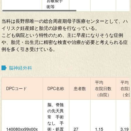
宮破裂手
術等
当科は長野県唯一の総合周産期母子医療センターとして、ハ
イリスク妊産婦と胎児の診療を行なっている。
こども病院という特性のため、主に早産になりそうな症例
や、胎児・出生児に精密な検査や治療が必要と考えられる症
例を多く引き受けている。
脳神経外科
平均
平均
DPCコード
DPC名称
患者数
在院日数
在院
（自院）
（全
脳、脊髄
の先天異
常 手術
なし 手
140080xx99x00x
術・処置
27
1.15
3.19