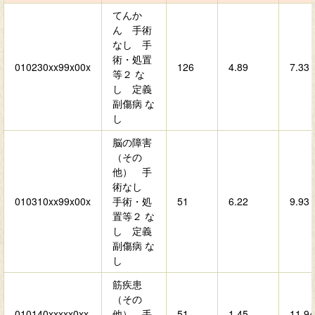
てんか
ん 手術
なし 手
術・処置
010230xx99x00x
126
4.89
7.33
等２ な
し 定義
副傷病 な
し
脳の障害
（その
他） 手
術なし
010310xx99x00x
手術・処
51
6.22
9.93
置等２ な
し 定義
副傷病 な
し
筋疾患
（その
010140xxxxx0xx
他） 手
51
1.45
11.94