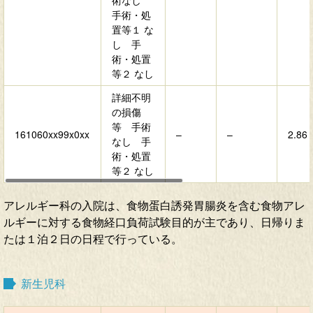
術なし
手術・処
置等１ な
し 手
術・処置
等２ なし
詳細不明
の損傷
等 手術
161060xx99x0xx
–
–
2.86
なし 手
術・処置
等２ なし
アレルギー科の入院は、食物蛋白誘発胃腸炎を含む食物アレ
ルギーに対する食物経口負荷試験目的が主であり、日帰りま
たは１泊２日の日程で行っている。
新生児科