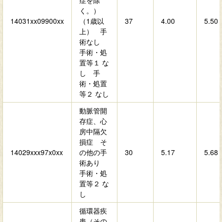
症を除
く。）
14031xx09900xx
（1歳以
37
4.00
5.50
上） 手
術なし
手術・処
置等１ な
し 手
術・処置
等２ なし
動脈管開
存症、心
房中隔欠
損症 そ
14029xxx97x0xx
の他の手
30
5.17
5.68
術あり
手術・処
置等２ な
し
循環器疾
患（その