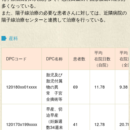
多くなっている。
また、陽子線治療の必要な患者さんに対しては、近隣病院の
陽子線治療センターと連携して治療を行っている。
産科
平均
平均
DPCコード
DPC名称
患者数
在院日数
在院
（自院）
（全
胎児及び
胎児付属
120180xx01xxxx
物の異
69
11.78
9.38
常 子宮
全摘術等
早産、切
迫早産
（妊娠週
120170x199xxxx
41
12.78
20.78
数34週未