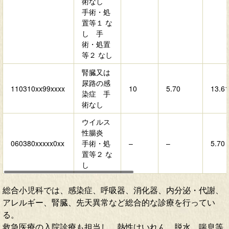
術なし
手術・処
置等１ な
し 手
術・処置
等２ なし
腎臓又は
尿路の感
110310xx99xxxx
10
5.70
13.61
染症 手
術なし
ウイルス
性腸炎
060380xxxxx0xx
手術・処
–
–
5.70
置等２ な
し
総合小児科では、感染症、呼吸器、消化器、内分泌・代謝、
アレルギー、腎臓、先天異常など総合的な診療を行ってい
る。
救急医療の入院診療も担当し、熱性けいれん、脱水、喘息等