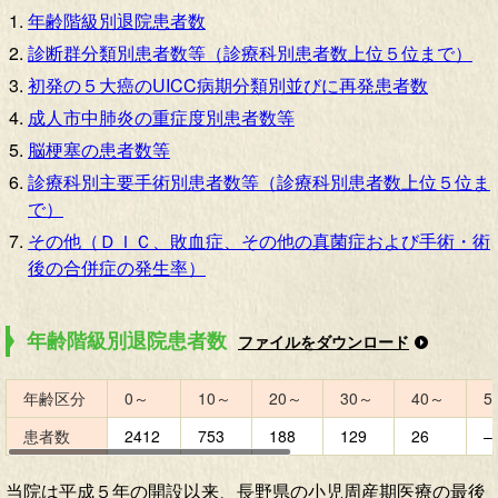
年齢階級別退院患者数
診断群分類別患者数等（診療科別患者数上位５位まで）
初発の５大癌のUICC病期分類別並びに再発患者数
成人市中肺炎の重症度別患者数等
脳梗塞の患者数等
診療科別主要手術別患者数等（診療科別患者数上位５位ま
で）
その他（ＤＩＣ、敗血症、その他の真菌症および手術・術
後の合併症の発生率）
年齢階級別退院患者数
ファイルをダウンロード
年齢区分
0～
10～
20～
30～
40～
5
患者数
2412
753
188
129
26
–
当院は平成５年の開設以来、長野県の小児周産期医療の最後