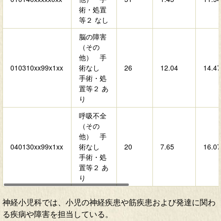
術・処置
等２ なし
脳の障害
（その
他） 手
010310xx99x1xx
術なし
26
12.04
14.47
手術・処
置等２ あ
り
呼吸不全
（その
他） 手
040130xx99x1xx
術なし
20
7.65
16.07
手術・処
置等２ あ
り
神経小児科では、小児の神経疾患や筋疾患および発達に関わ
る疾病や障害を担当している。