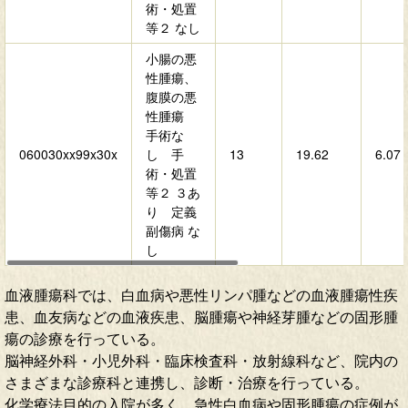
術・処置
等２ なし
小腸の悪
性腫瘍、
腹膜の悪
性腫瘍
手術な
060030xx99x30x
し 手
13
19.62
6.07
術・処置
等２ ３あ
り 定義
副傷病 な
し
血液腫瘍科では、白血病や悪性リンパ腫などの血液腫瘍性疾
患、血友病などの血液疾患、脳腫瘍や神経芽腫などの固形腫
瘍の診療を行っている。
脳神経外科・小児外科・臨床検査科・放射線科など、院内の
さまざまな診療科と連携し、診断・治療を行っている。
化学療法目的の入院が多く、急性白血病や固形腫瘍の症例が