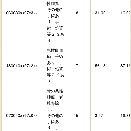
性腫瘍
その他の
060030xx97x3xx
18
31.06
16.60
手術あ
り 手
術・処置
等２ ３あ
り
急性白血
病 手術
あり 手
130010xx97x2xx
17
56.18
37.16
術・処置
等２ ２あ
り
骨の悪性
腫瘍（脊
椎を除
く。）
070040xx97x0xx
その他の
15
3.47
16.88
手術あ
り 手