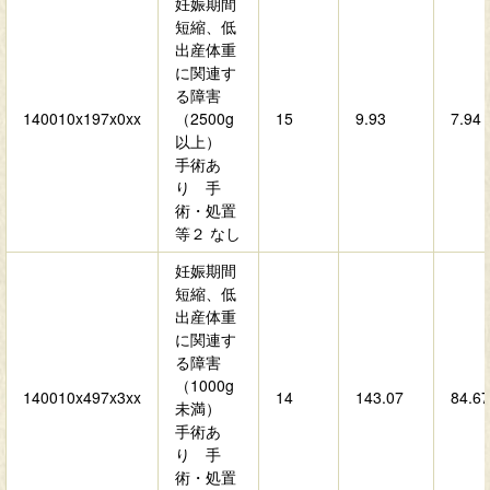
妊娠期間
短縮、低
出産体重
に関連す
る障害
140010x197x0xx
（2500g
15
9.93
7.94
以上）
手術あ
り 手
術・処置
等２ なし
妊娠期間
短縮、低
出産体重
に関連す
る障害
（1000g
140010x497x3xx
14
143.07
84.67
未満）
手術あ
り 手
術・処置