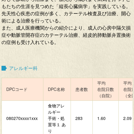
もたちの生涯を見つめた「縦長心臓病学」を実践している。
先天性心疾患の症例が多く、カテーテル検査及び治療、開心
術による治療を行っている。
また、成人医療機関からの紹介により、成人の心房中隔欠損
症や動脈管開存症のカテーテル治療、経皮的肺動脈弁置換術
の症例も受け入れている。
アレルギー科
平均
平均
DPCコード
DPC名称
患者数
在院日数
在院
（自院）
（全
食物アレ
ルギー
080270xxxx1xxx
手術・処
283
1.60
2.09
置等１ あ
り