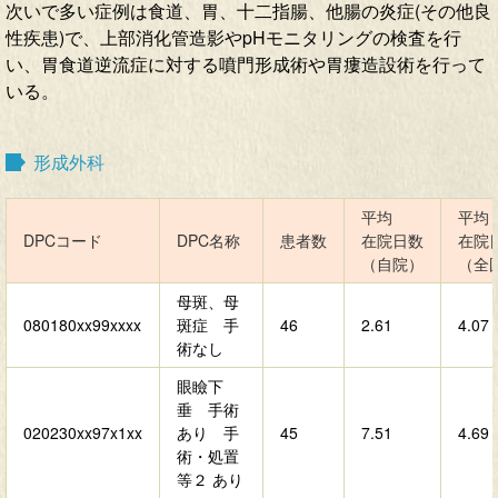
次いで多い症例は食道、胃、十二指腸、他腸の炎症(その他良
性疾患)で、上部消化管造影やpHモニタリングの検査を行
い、胃食道逆流症に対する噴門形成術や胃瘻造設術を行って
いる。
形成外科
平均
平均
DPCコード
DPC名称
患者数
在院日数
在院
（自院）
（全
母斑、母
080180xx99xxxx
斑症 手
46
2.61
4.07
術なし
眼瞼下
垂 手術
020230xx97x1xx
あり 手
45
7.51
4.69
術・処置
等２ あり