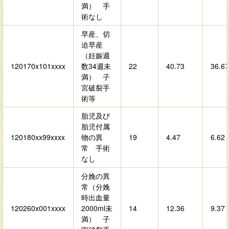
満） 手
術なし
早産、切
迫早産
（妊娠週
120170x101xxxx
数34週未
22
40.73
36.67
満） 子
宮破裂手
術等
胎児及び
胎児付属
120180xx99xxxx
物の異
19
4.47
6.62
常 手術
なし
分娩の異
常（分娩
時出血量
120260x001xxxx
2000ml未
14
12.36
9.37
満） 子