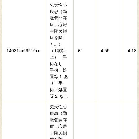
先天性心
疾患（動
脈管開存
症、心房
中隔欠損
症を除
く。）
14031xx09910xx
（1歳以
61
4.59
4.18
上） 手
術なし
手術・処
置等１ あ
り 手
術・処置
等２ なし
先天性心
疾患（動
脈管開存
症、心房
中隔欠損