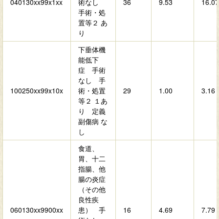
040130xx99x1xx
術なし
36
9.53
16.07
手術・処
置等２ あ
り
下垂体機
能低下
症 手術
なし 手
100250xx99x10x
術・処置
29
1.00
3.16
等２ １あ
り 定義
副傷病 な
し
食道、
胃、十二
指腸、他
腸の炎症
（その他
良性疾
060130xx9900xx
患） 手
16
4.69
7.79