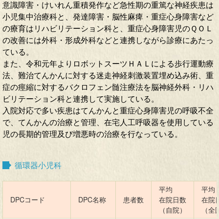
意識障害・けいれん重積発作など急性期の重篤な神経疾患は
小児集中治療科と、発達障害・脳性麻痺・重症心身障害など
の療育はリハビリテーション科と、重症心身障害児のＱＯＬ
の改善には外科・形成外科などと連携しながら診療にあたっ
ている。
また、令和元年よりロボットスーツＨＡＬによる歩行運動療
法、難治てんかんに対する迷走神経刺激装置埋め込み術、重
症の痙縮に対するバクロフェン髄注療法を脳神経外科・リハ
ビリテーション科と連携して実施している。
入院対応で多い疾患はてんかんと重症心身障害児の呼吸不全
で、てんかんの治療と管理、在宅人工呼吸器を使用している
児の長期的管理及び増悪時の治療を行なっている。
循環器小児科
平均
平均
DPCコード
DPC名称
患者数
在院日数
在院
（自院）
（全