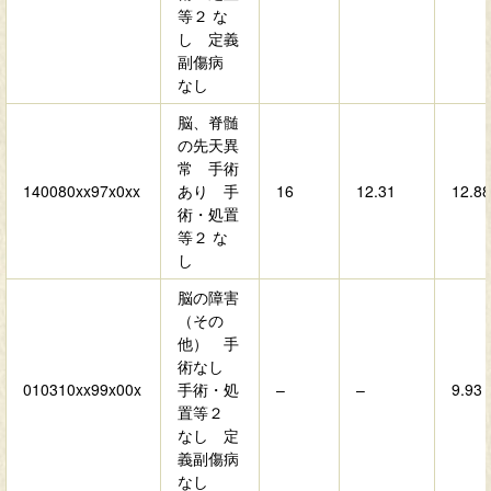
等２ な
し 定義
副傷病
なし
脳、脊髄
の先天異
常 手術
140080xx97x0xx
あり 手
16
12.31
12.88
術・処置
等２ な
し
脳の障害
（その
他） 手
術なし
010310xx99x00x
手術・処
–
–
9.93
置等２
なし 定
義副傷病
なし