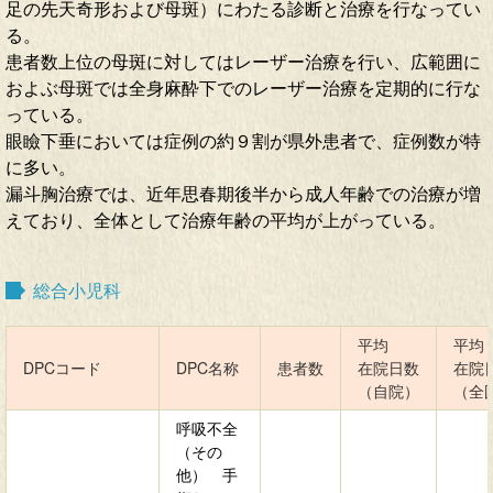
足の先天奇形および母斑）にわたる診断と治療を行なってい
る。
患者数上位の母斑に対してはレーザー治療を行い、広範囲に
およぶ母斑では全身麻酔下でのレーザー治療を定期的に行な
っている。
眼瞼下垂においては症例の約９割が県外患者で、症例数が特
に多い。
漏斗胸治療では、近年思春期後半から成人年齢での治療が増
えており、全体として治療年齢の平均が上がっている。
総合小児科
平均
平均
DPCコード
DPC名称
患者数
在院日数
在院
（自院）
（全
呼吸不全
（その
他） 手