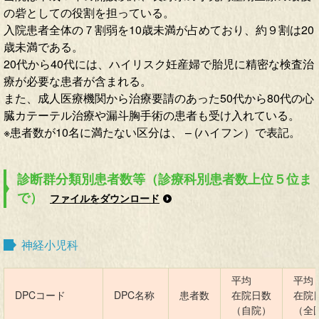
の砦としての役割を担っている。
入院患者全体の７割弱を10歳未満が占めており、約９割は20
歳未満である。
20代から40代には、ハイリスク妊産婦で胎児に精密な検査治
療が必要な患者が含まれる。
また、成人医療機関から治療要請のあった50代から80代の心
臓カテーテル治療や漏斗胸手術の患者も受け入れている。
※患者数が10名に満たない区分は、 – (ハイフン）で表記。
診断群分類別患者数等（診療科別患者数上位５位ま
で）
ファイルをダウンロード
神経小児科
平均
平均
DPCコード
DPC名称
患者数
在院日数
在院
（自院）
（全