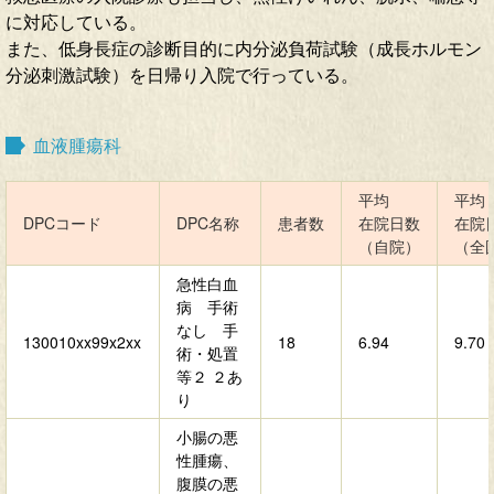
に対応している。
また、低身長症の診断目的に内分泌負荷試験（成長ホルモン
分泌刺激試験）を日帰り入院で行っている。
血液腫瘍科
平均
平均
DPCコード
DPC名称
患者数
在院日数
在院
（自院）
（全
急性白血
病 手術
なし 手
130010xx99x2xx
18
6.94
9.70
術・処置
等２ ２あ
り
小腸の悪
性腫瘍、
腹膜の悪