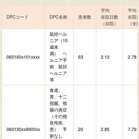
平均
平均
DPCコード
DPC名称
患者数
在院日数
在院
（自院）
（全
鼠径ヘル
ニア（15
歳未
満） ヘ
060160x101xxxx
63
2.13
2.78
ルニア手
術 鼠径
ヘルニア
等
食道、
胃、十二
指腸、他
腸の炎症
（その他
良性疾
060130xx9900xx
患） 手
20
2.85
7.79
術なし