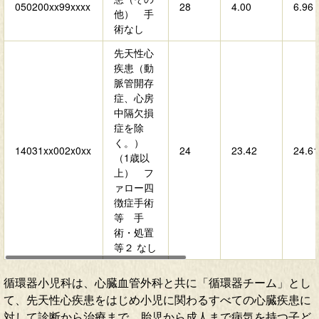
050200xx99xxxx
28
4.00
6.96
他） 手
術なし
先天性心
疾患（動
脈管開存
症、心房
中隔欠損
症を除
く。）
14031xx002x0xx
24
23.42
24.61
（1歳以
上） フ
ァロー四
徴症手術
等 手
術・処置
等２ なし
循環器小児科は、心臓血管外科と共に「循環器チーム」とし
て、先天性心疾患をはじめ小児に関わるすべての心臓疾患に
対して診断から治療まで、胎児から成人まで病気を持つ子ど