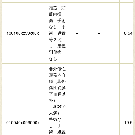
頭蓋・頭
蓋内損
傷 手術
なし 手
160100xx99x00x
術・処置
–
–
8.54
等２ な
し 定義
副傷病
なし
非外傷性
頭蓋内血
腫（非外
傷性硬膜
下血腫以
外）
（JCS10
未満）
手術な
010040x099000x
–
–
19.58
し 手
術・処置