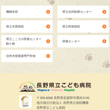
機構本部
県立信州医療センター
県立木曽病院
県立阿南病院
県立こころの医療センター
研修センター
駒ケ根
信州木曽看護専門学校
〒399-8288 長野県安曇野市豊科3100
地方独立行政法人 長野県立病院機構
長野県立こども病院