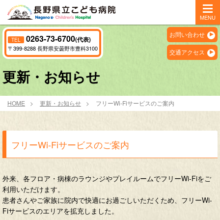
MENU
お問い合わせ
0263-73-6700
(代表)
TEL
〒399-8288 長野県安曇野市豊科3100
交通アクセス
更新・お知らせ
HOME
更新・お知らせ
フリーWi-Fiサービスのご案内
フリーWi-Fiサービスのご案内
外来、各フロア・病棟のラウンジやプレイルームでフリーWi-Fiをご
利用いただけます。
患者さんやご家族に院内で快適にお過ごしいただくため、フリーWi-
Fiサービスのエリアを拡充しました。