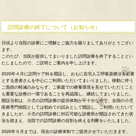
訪問診療の終了について（お知らせ）
日頃より当院の診療にご理解とご協力を賜りましてありがとうござい
ます。
このたび、当院が提供してまいりました訪問診療を終了することとい
たしましたので、ご説明とご案内を申し上げます。
2020年４月に訪問ケア科を開設し、おもに在宅人工呼吸器療法を必要
とする患者さんを中心にご利用いただいてまいりました。移動に伴う
ご負担の軽減のみならず、ご家庭での療養環境を見せていただくこと
も重要な診療の一環であることを再認識し、継続してまいりました。
開設当初は、小児の訪問診療の提供体制が不十分な中で、全国の小児
医療専門病院としては初めての試みとして開設し、ご利用いただいて
きましたが、小児の訪問診療に対応可能な診療所が開設されてきた状
況を踏まえ、当院での訪問診療の役割を終える判断をいたしました。
2026年９月までは、現在の診療体制でご提供させていただきます。