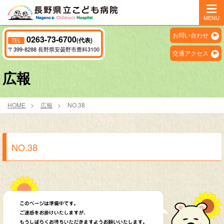
MENU
お問い合わせ
0263-73-6700
(代表)
TEL
〒399-8288 長野県安曇野市豊科3100
交通アクセス
広報
HOME
広報
NO.38
NO.38