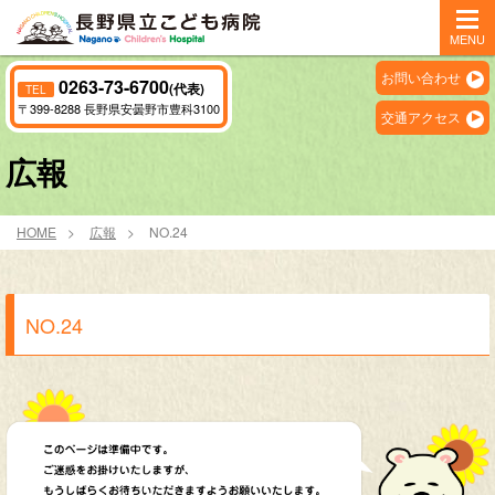
MENU
お問い合わせ
0263-73-6700
(代表)
TEL
〒399-8288 長野県安曇野市豊科3100
交通アクセス
広報
HOME
広報
NO.24
NO.24