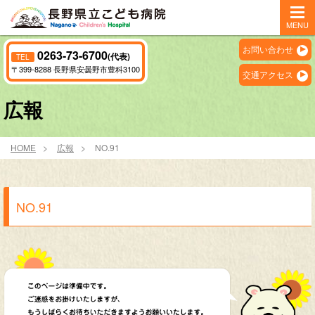
MENU
お問い合わせ
0263-73-6700
(代表)
TEL
〒399-8288 長野県安曇野市豊科3100
交通アクセス
広報
HOME
広報
NO.91
NO.91