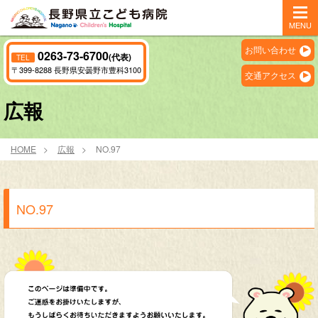
MENU
お問い合わせ
0263-73-6700
(代表)
TEL
〒399-8288 長野県安曇野市豊科3100
交通アクセス
広報
HOME
広報
NO.97
NO.97