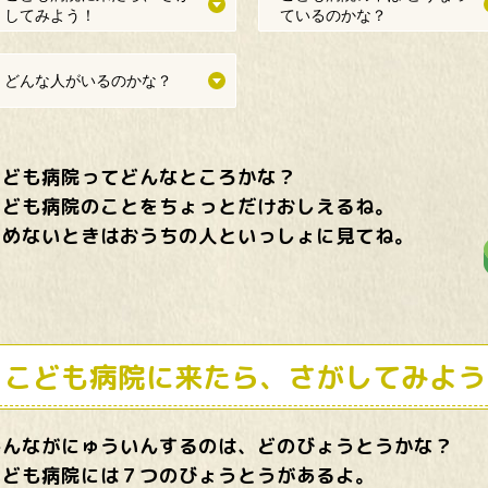
してみよう！
ているのかな？
どんな人がいるのかな？
こども
病院
ってどんなところかな？
こども
病院
のことをちょっとだけおしえるね。
よめないときはおうちの
人
といっしょに
見
てね。
こども
病院
に
来
たら、さがしてみよう
みんながにゅういんするのは、どのびょうとうかな？
こども
病院
には７つのびょうとうがあるよ。