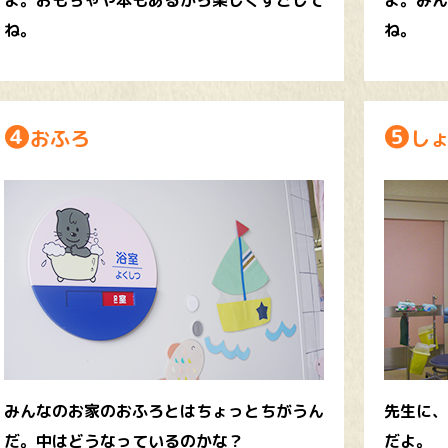
よ。おもちゃや本もあるから楽しくすごして
よ。みん
ね。
ね。
❹
❺
おふろ
し
みんなのお家のおふろとはちょっとちがうん
先生に、
だ。中はどうなっているのかな？
だよ。