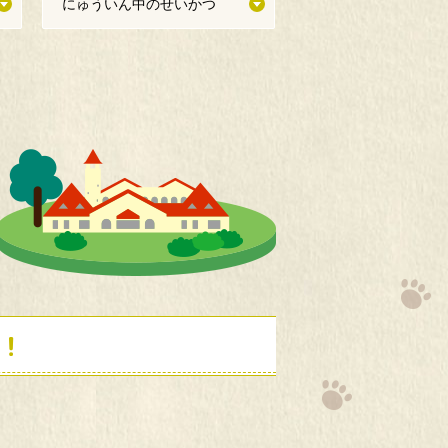
にゅういん中のせいかつ
！