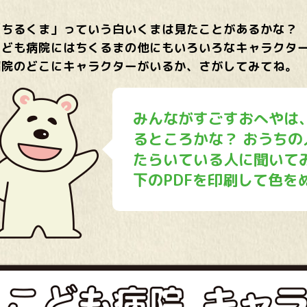
「ちるくま」っていう
白
いくまは
見
たことがあるかな？
こども
病院
にはちくるまの
他
にもいろいろなキャラクタ
病院
のどこにキャラクターがいるか、さがしてみてね。
みんながすごすおへやは
るところかな？ おうちの
たらいている
人
に
聞
いて
下のPDFを
印刷
して
色
を