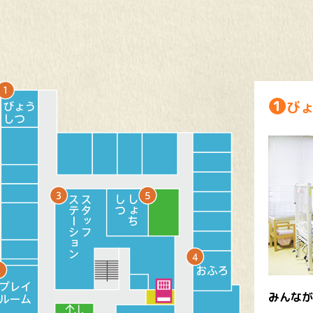
❶
び
みんなが