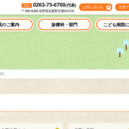
0263-73-6700
(代表)
TEL
お問い合わせ
交通ア
〒399-8288 長野県安曇野市豊科3100
院のご案内
診療科・部門
こども病院
用）