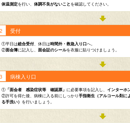
体温測定
を行い、
体調不良がないこと
を確認してください。
受付
①平日は
総合受付
、休日は
時間外・救急入り口
へ。
②
面会簿
に記入し、
面会証のシール
を衣服に貼りつけましょう。
病棟入り口
①
「面会者 感染症状等 確認票」
に必要事項を記入し、
インターホ
②許可を得た後、病棟に入る前にしっかり
手指衛生（アルコール剤に
る手洗い）
を行いましょう。