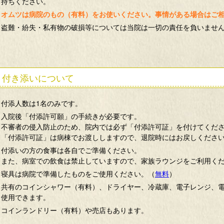
持ちください。
オムツは病院のもの（有料）をお使いください。事情がある場合はご
盗難・紛失・私有物の破損等については当院は一切の責任を負いませ
付き添いについて
付添人数は1名のみです。
入院後「付添許可願」の手続きが必要です。
不審者の侵入防止のため、院内では必ず「付添許可証」を付けてくだ
「付添許可証」は病棟でお渡ししますので、退院時にはお戻しくださ
付添いの方の食事は各自でご準備ください。
また、病室での飲食は禁止していますので、家族ラウンジをご利用く
寝具は病院で準備したものをご使用ください。（
無料
）
共有のコインシャワー（有料）、ドライヤー、冷蔵庫、電子レンジ、
使用できます。
コインランドリー（有料）や売店もあります。