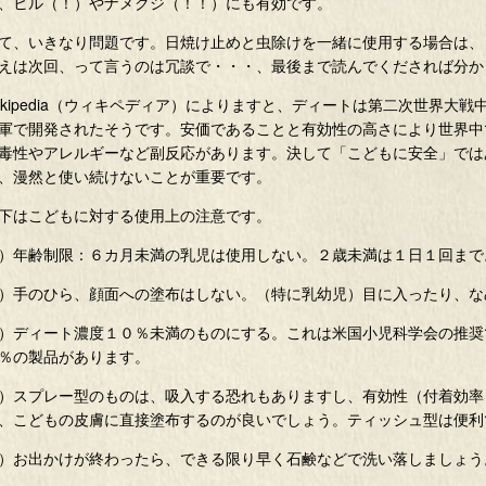
、ヒル（！）やナメクジ（！！）にも有効です。
て、いきなり問題です。日焼け止めと虫除けを一緒に使用する場合は、
えは次回、って言うのは冗談で・・・、最後まで読んでくだされば分か
ikipedia（ウィキペディア）によりますと、ディートは第二次世界大
軍で開発されたそうです。安価であることと有効性の高さにより世界中
毒性やアレルギーなど副反応があります。決して「こどもに安全」では
、漫然と使い続けないことが重要です。
下はこどもに対する使用上の注意です。
）年齢制限：６カ月未満の乳児は使用しない。２歳未満は１日１回まで
）手のひら、顔面への塗布はしない。（特に乳幼児）目に入ったり、な
）ディート濃度１０％未満のものにする。これは米国小児科学会の推奨
％の製品があります。
）スプレー型のものは、吸入する恐れもありますし、有効性（付着効率
、こどもの皮膚に直接塗布するのが良いでしょう。ティッシュ型は便利
）お出かけが終わったら、できる限り早く石鹸などで洗い落しましょう