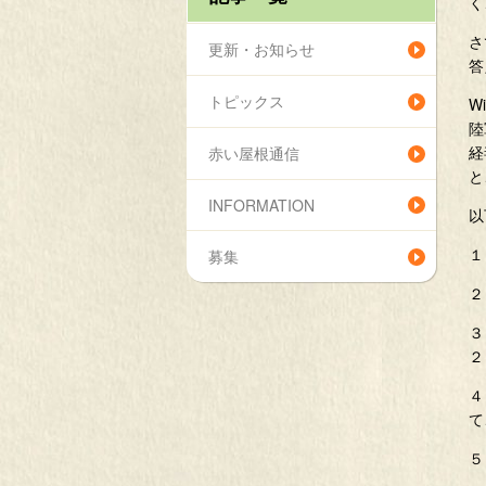
く
さ
更新・お知らせ
答
トピックス
W
陸
経
赤い屋根通信
と
INFORMATION
以
１
募集
２
３
２
４
て
５