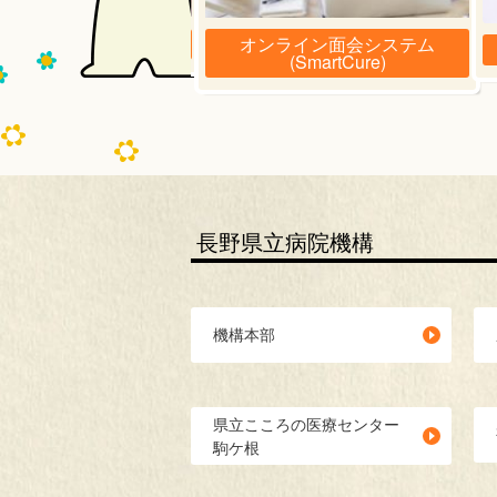
オンライン面会システム
施設のご案内
(SmartCure)
長野県立病院機構
機構本部
県立こころの医療センター
駒ケ根