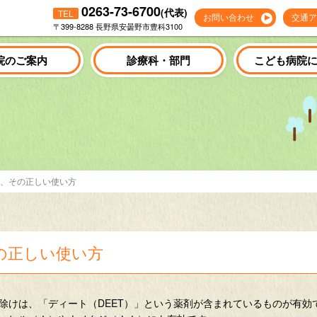
0263-73-6700
(代表)
TEL
お問い合わせ
交通ア
〒399-8288 長野県安曇野市豊科3100
院のご案内
診療科・部門
こども病院
、その正しい使い方
の正しい使い方
除けは、「ディート（DEET）」という薬剤が含まれているものが有効