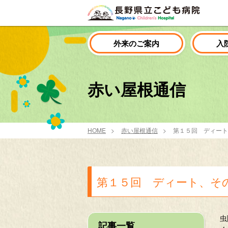
外来のご案内
入
赤い屋根通信
HOME
赤い屋根通信
第１５回 ディート
第１５回 ディート、そ
虫
記事一覧