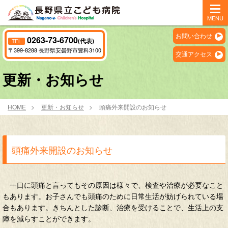
MENU
お問い合わせ
0263-73-6700
(代表)
TEL
〒399-8288 長野県安曇野市豊科3100
交通アクセス
更新・お知らせ
HOME
更新・お知らせ
頭痛外来開設のお知らせ
頭痛外来開設のお知らせ
一口に頭痛と言ってもその原因は様々で、検査や治療が必要なこと
もあります。お子さんでも頭痛のために日常生活が妨げられている場
合もあります。きちんとした診断、治療を受けることで、生活上の支
障を減らすことができます。