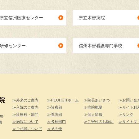
県立信州医療センター
県立木曽病院
研修センター
信州木曽看護専門学校
外来のご案内
RECRUITホーム
院長あいさつ
お問い合
入院のご案内
診療部
病院概要
サイト利
診療科・部門
看護部
個人情報
リンク
00
病院について
各種部門
ご寄付のお願い
サイトマ
構
ご相談について
その他