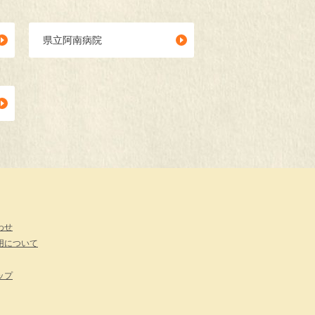
県立阿南病院
わせ
用について
ップ