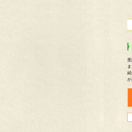
受
ま
紹
が