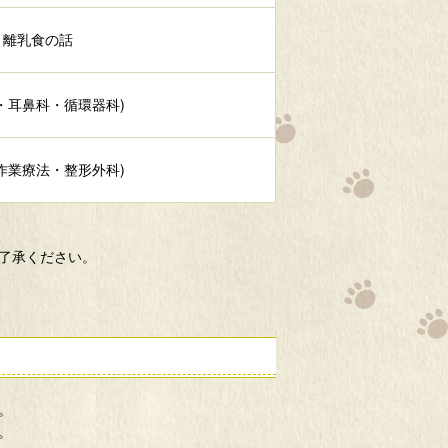
、離乳食の話
・耳鼻科・循環器科)
作業療法・整形外科)
了承ください。
。
。