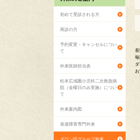
初めて受診される方
再診の方
予約変更・キャンセルについ
長
て
毎
ダ
外来医師担当表
お
松本広域圏小児科二次救急病
院（金曜日のみ実施）につい
て
外来案内図
発達障害専門外来
ダウン症グループ外来