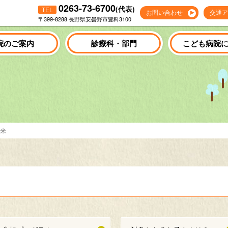
0263-73-6700
(代表)
TEL
お問い合わせ
交通ア
〒399-8288 長野県安曇野市豊科3100
院のご案内
診療科・部門
こども病院
来