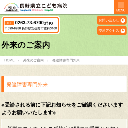
MENU
お問い合わせ
0263-73-6700
(代表)
TEL
〒399-8288 長野県安曇野市豊科3100
交通アクセス
外来のご案内
HOME
外来のご案内
発達障害専門外来
発達障害専門外来
※受診される前に下記お知らせをご確認くださいます
ようお願いいたします※