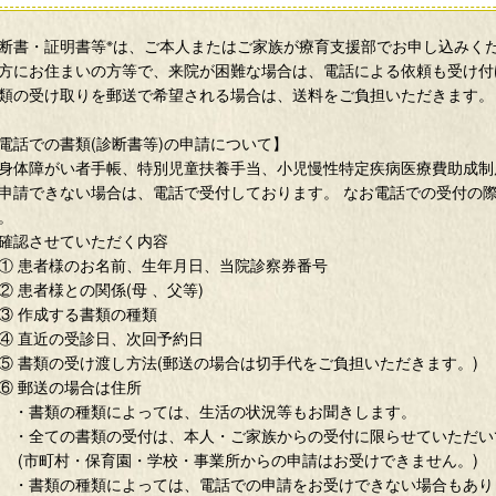
※
断書・証明書等
は、ご本人またはご家族が療育支援部でお申し込みく
方にお住まいの方等で、来院が困難な場合は、電話による依頼も受け付
類の受け取りを郵送で希望される場合は、送料をご負担いただきます。
電話での書類(診断書等)の申請について】
体障がい者手帳、特別児童扶養手当、小児慢性特定疾病医療費助成制度
申請できない場合は、電話で受付しております。 なお電話での受付の
。
認させていただく内容
 患者様のお名前、生年月日、当院診察券番号
 患者様との関係(母 、父等)
 作成する書類の種類
 直近の受診日、次回予約日
 書類の受け渡し方法(郵送の場合は切手代をご負担いただきます。)
 郵送の場合は住所
書類の種類によっては、生活の状況等もお聞きします。
全ての書類の受付は、本人・ご家族からの受付に限らせていただい
市町村・保育園・学校・事業所からの申請はお受けできません。)
書類の種類によっては、電話での申請をお受けできない場合もあり