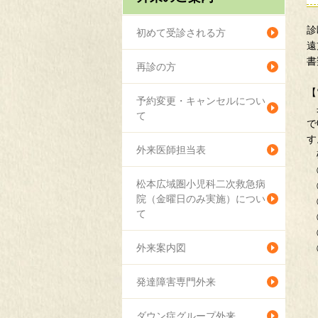
診
初めて受診される方
遠
書
再診の方
【
予約変更・キャンセルについ
身
て
で
す
外来医師担当表
確
①
松本広域圏小児科二次救急病
②
院（金曜日のみ実施）につい
③
て
④
⑤
外来案内図
⑥
・
・
発達障害専門外来
(
・
ダウン症グループ外来