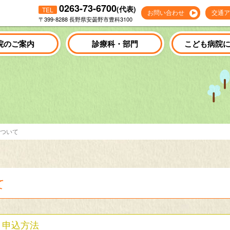
0263-73-6700
(代表)
TEL
お問い合わせ
交通ア
〒399-8288 長野県安曇野市豊科3100
院のご案内
診療科・部門
こども病院
ついて
て
申込方法