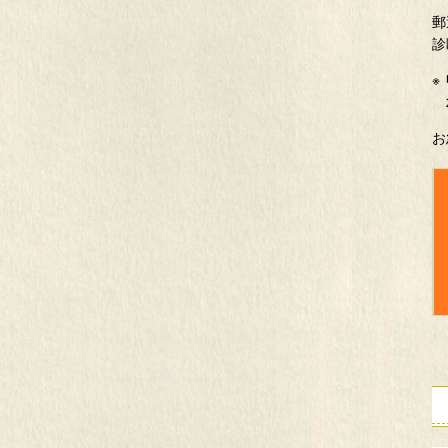
郵
診
お