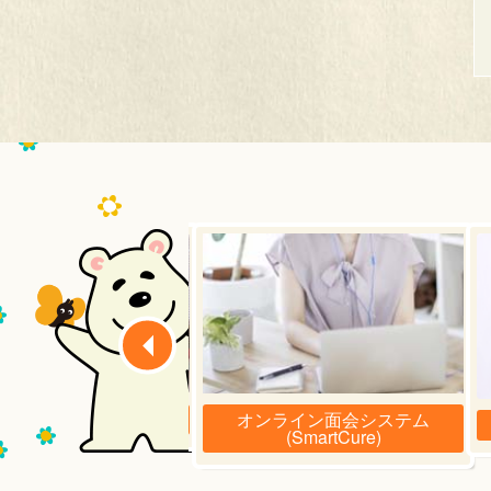
オンライン面会システム
施設のご案内
(SmartCure)