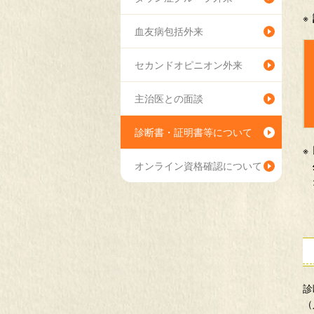
血友病包括外来
セカンドオピニオン外来
主治医との面談
診断書・証明書等について
オンライン資格確認について
診
（