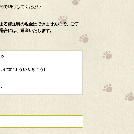
関で納付してください。
よる郵送料の返金はできませんので、ご了
場合には、返金いたします。
２２
んりつびょういんきこう)
い。