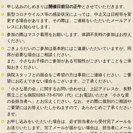
申し込みのしめきりは
開催日前日の正午
とさせていただきます。
新型コロナウイルス等の感染状況によっては、中止又は日程等を変
更する場合があります。その際は、ご連絡をいただいたメールアド
レスにお知らせします。
参加の際はマスク着用をお願いします。体調不良時の参加はお控え
ください。
ごきょうだいのご参加は基本的にはご遠慮いただいていますが、同
席が必要な場合はご相談ください。
また、小さなお子様のご参加がある可能性がございますことをご承
知おきください。
病院スタッフとの面会をご希望の方は事前にご連絡ください。ご要
望にお応えできない場合もございます。ご了承ください。
「小さな星の会」に関するお問い合わせは、上記アドレスか、長野
県立こども病院0263-73-6700（代）にお電話いただき「小さな星
の会担当者へ」とお伝えください。なお、その際に個別のご相談や
ご要望にはお答えいたしかねますので、あらかじめご了承ください
ませ。
お申し込みをいただいた場合は、必ず担当者から受付完了メールを
お送りいたします。完了メールが届かない場合は、担当者にメール