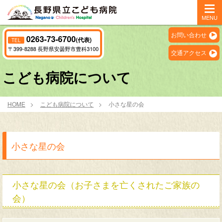
MENU
お問い合わせ
0263-73-6700
(代表)
TEL
〒399-8288 長野県安曇野市豊科3100
交通アクセス
こども病院について
HOME
こども病院について
小さな星の会
小さな星の会
小さな星の会（お子さまを亡くされたご家族の
会）