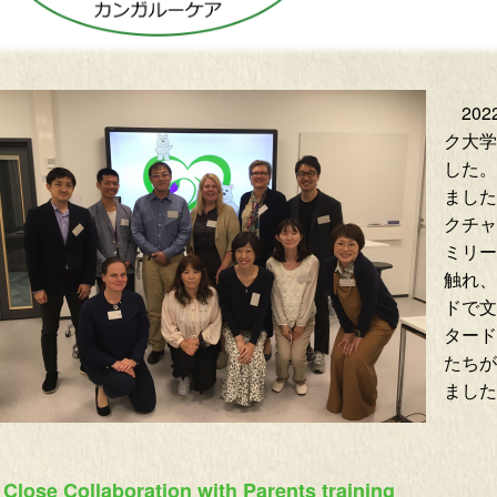
202
ク大学
した。
ました
クチャ
ミリー
触れ、
ドで文
タード
たちが
ました
Close Collaboration with Parents training