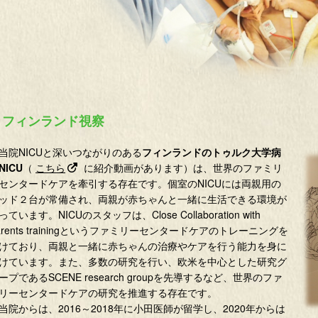
フィンランド視察
院NICUと深いつながりのある
フィンランドのトゥルク大学病
NICU
（
こちら
に紹介動画があります）は、世界のファミリ
センタードケアを牽引する存在です。個室のNICUには両親用の
ッド２台が常備され、両親が赤ちゃんと一緒に生活できる環境が
っています。NICUのスタッフは、Close Collaboration with
arents trainingというファミリーセンタードケアのトレーニングを
けており、両親と一緒に赤ちゃんの治療やケアを行う能力を身に
けています。また、多数の研究を行い、欧米を中心とした研究グ
ープであるSCENE research groupを先導するなど、世界のファ
リーセンタードケアの研究を推進する存在です。
院からは、2016～2018年に小田医師が留学し、2020年からは