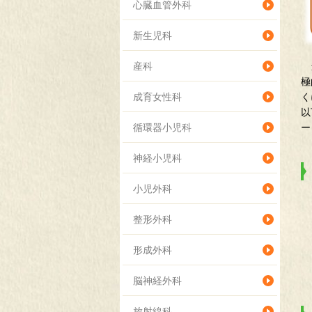
心臓血管外科
新生児科
産科
当
極
成育女性科
く
以
循環器小児科
ー
神経小児科
小児外科
整形外科
形成外科
脳神経外科
放射線科