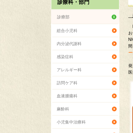
診療科・部門
新
診療部
N
総合小児科
お
N
内分泌代謝科
間
ー
感染症科
フ
発
アレルギー科
医
訪問ケア科
血液腫瘍科
麻酔科
小児集中治療科