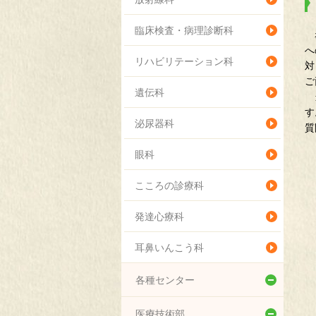
臨床検査・病理診断科
赤
へ
リハビリテーション科
対
ご
遺伝科
当
す
泌尿器科
質
眼科
こころの診療科
発達心療科
耳鼻いんこう科
各種センター
総合周産期母子医療センター
医療技術部