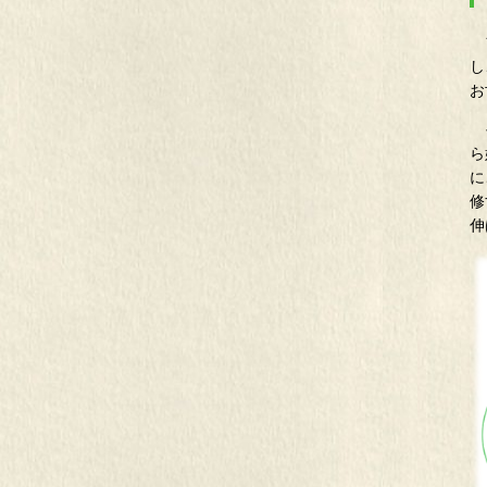
フ
し
お
そ
ら
に
修
伸