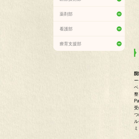
生命科学研究センター
リハビリテーション技術科
薬剤部
エコーセンター
こころの支援科
薬剤部
看護部
予防接種センター
臨床検査科
看護部
療育支援部
口唇口蓋裂センター
放射線技術科
療育支援部
訪問診療センター
当
栄養科
院
ニューロケア（神経治療）セ
ー
臨床工学科
ンター
ベ
整
小児アレルギーセンター
P
受
成人先天性心疾患センター
つ
ル
移行期医療支援センター
ミ
当