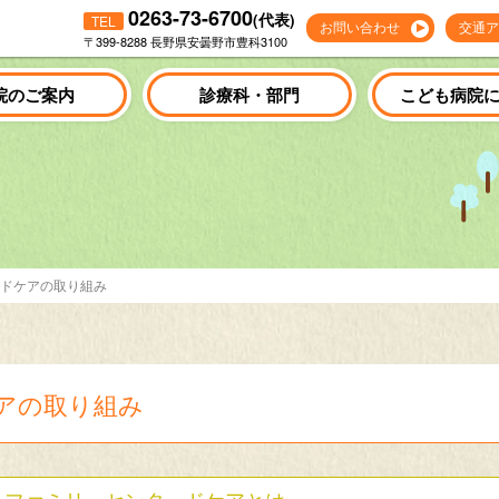
0263-73-6700
(代表)
TEL
お問い合わせ
交通ア
〒399-8288 長野県安曇野市豊科3100
院のご案内
診療科・部門
こども病院
ドケアの取り組み
アの取り組み