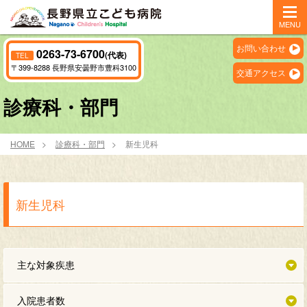
MENU
お問い合わせ
0263-73-6700
(代表)
TEL
〒399-8288 長野県安曇野市豊科3100
交通アクセス
診療科・部門
HOME
診療科・部門
新生児科
新生児科
主な対象疾患
入院患者数