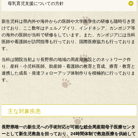
母乳育児支援についての方針
新生児科は県内外や海外からの医師や大学医学生の研修も随時引き受
けており、ここ数年はチェルノブイリ、インドネシア、カンボジア等
の海外の医師が当科で研修をしています。また、カンボジアには当科
医師や看護師が訪問指導も行っており、国際医療協力も行っておりま
す。
当科は開院当初より長野県の地域の周産期施設とのネットワーク作
り、産科・小児科医師、助産師・看護師の教育と育成、療育・教育と
連携した成長・発達フォローアップ体制作りを積極的に行っておりま
す。
主な対象疾患
長野県唯一の新生児への手術対応が可能な総合周産期母子医療センタ
ーとして新生児救急を担っており、24時間体制で救急医療を供給して