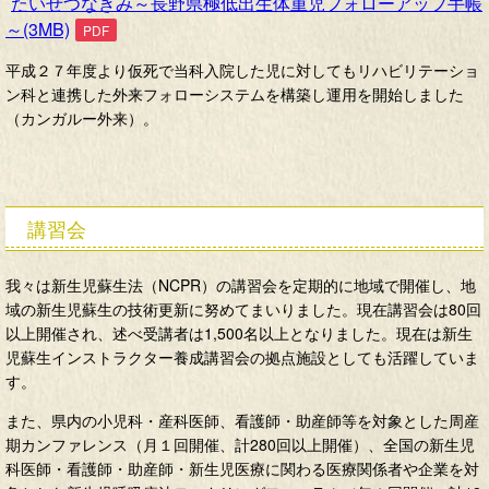
たいせつなきみ～長野県極低出生体重児フォローアップ手帳
～(3MB)
平成２７年度より仮死で当科入院した児に対してもリハビリテーショ
ン科と連携した外来フォローシステムを構築し運用を開始しました
（カンガルー外来）。
講習会
我々は新生児蘇生法（NCPR）の講習会を定期的に地域で開催し、地
域の新生児蘇生の技術更新に努めてまいりました。現在講習会は80回
以上開催され、述べ受講者は1,500名以上となりました。現在は新生
児蘇生インストラクター養成講習会の拠点施設としても活躍していま
す。
また、県内の小児科・産科医師、看護師・助産師等を対象とした周産
期カンファレンス（月１回開催、計280回以上開催）、全国の新生児
科医師・看護師・助産師・新生児医療に関わる医療関係者や企業を対