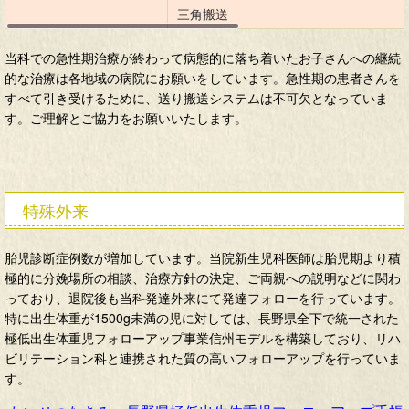
三角搬送
当科での急性期治療が終わって病態的に落ち着いたお子さんへの継続
的な治療は各地域の病院にお願いをしています。急性期の患者さんを
すべて引き受けるために、送り搬送システムは不可欠となっていま
す。ご理解とご協力をお願いいたします。
特殊外来
胎児診断症例数が増加しています。当院新生児科医師は胎児期より積
極的に分娩場所の相談、治療方針の決定、ご両親への説明などに関わ
っており、退院後も当科発達外来にて発達フォローを行っています。
特に出生体重が1500g未満の児に対しては、長野県全下で統一された
極低出生体重児フォローアップ事業信州モデルを構築しており、リハ
ビリテーション科と連携された質の高いフォローアップを行っていま
す。