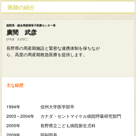
医師の紹介
副院長・総合周産期母子医療センター長
廣間 武彦
ひろま たけひこ
長野県の周産期施設と緊密な連携体制を保ちなが
ら、高度の周産期救急医療を提供します。
主な経歴
1994年
信州大学医学部卒
2003～2004年
カナダ・セントマイケル病院呼吸研究部門
2005年
長野県立こども病院新生児科
2009年
同副部長