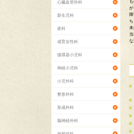
も
心臓血管外科
が
障
新生児科
ち
未
産科
当
な
成育女性科
循環器小児科
神経小児科
小児外科
整形外科
形成外科
脳神経外科
放射線科