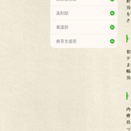
析
当
生命科学研究センター
リハビリテーション技術科
薬剤部
を
さ
エコーセンター
こころの支援科
薬剤部
看護部
予防接種センター
臨床検査科
看護部
療育支援部
口唇口蓋裂センター
放射線技術科
長
療育支援部
テ
訪問診療センター
栄養科
ま
幅
ニューロケア（神経治療）セ
臨床工学科
当
ンター
小児アレルギーセンター
成人先天性心疾患センター
内
療
移行期医療支援センター
自
っ