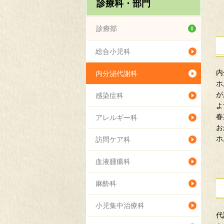
診療科・部門
診療部
総合小児科
内
内分泌代謝科
ホ
が
感染症科
よ
春
アレルギー科
お
ホ
訪問ケア科
血液腫瘍科
麻酔科
小児集中治療科
代