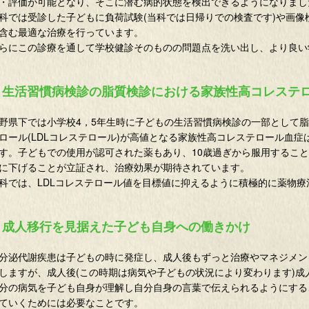
・評価が可能となり、そこに潜む病的状態を検出できるようになりまし
科では受診した子どもに負荷試験(当科では日帰りでの検査です)や画
含む最適な治療を行っています。
らにこの診療を通して学校健診そのものの問題点を洗い出し、より良い
生活習慣病検診の脂質検診における家族性高コレステ
野県下では小学校4，5年生時に子どもの生活習慣病検診の一部として
ロール(LDLコレステロール)が高値となる家族性高コレステロール血
す。子どもでの使用が認可された薬もあり、10歳過ぎから服用するこ
に下げることが立証され、治療効果が期待されています。
科では、LDLコレステロール値を目標値に抑えるように積極的に薬物療
成人移行を見据えた子ども自身への働きかけ
分泌代謝疾患は子どもの時に発症し、成人後もずっと治療やマネジメン
しますが、成人後(この時期は病気や子どもの状況により変わります)成
分の病気を子ども自身が理解し自分自身の言葉で伝えられるようにする
ていくためには必要なことです。