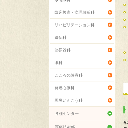
臨床検査・病理診断科
リハビリテーション科
遺伝科
泌尿器科
眼科
こころの診療科
発達心療科
耳鼻いんこう科
各種センター
学
総合周産期母子医療センター
医療技術部