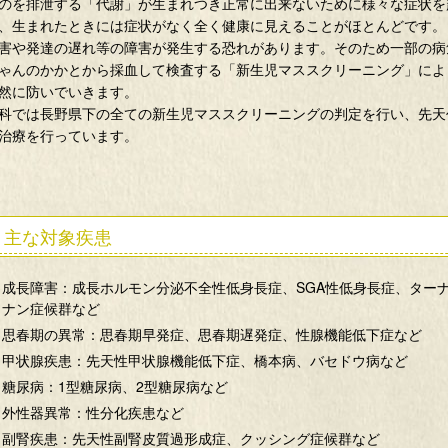
のを排泄する「代謝」が生まれつき正常に出来ないために様々な症状を
、生まれたときには症状がなく全く健康に見えることがほとんどです。
害や発達の遅れ等の障害が発生する恐れがあります。そのため一部の病
ゃんのかかとから採血して検査する「新生児マススクリーニング」によ
然に防いでいきます。
科では長野県下の全ての新生児マススクリーニングの判定を行い、先天
治療を行っています。
主な対象疾患
成長障害：成長ホルモン分泌不全性低身長症、SGA性低身長症、ター
ナン症候群など
思春期の異常：思春期早発症、思春期遅発症、性腺機能低下症など
甲状腺疾患：先天性甲状腺機能低下症、橋本病、バセドウ病など
糖尿病：1型糖尿病、2型糖尿病など
外性器異常：性分化疾患など
副腎疾患：先天性副腎皮質過形成症、クッシング症候群など