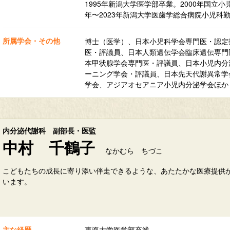
1995年新潟大学医学部卒業。2000年国立小
年〜2023年新潟大学医歯学総合病院小児科勤
所属学会・その他
博士（医学）、日本小児科学会専門医・認定
医・評議員、日本人類遺伝学会臨床遺伝専門
本甲状腺学会専門医・評議員、日本小児内分
ーニング学会・評議員、日本先天代謝異常学
学会、アジアオセアニア小児内分泌学会ほか
内分泌代謝科 副部長・医監
中村 千鶴子
なかむら ちづこ
こどもたちの成長に寄り添い伴走できるような、あたたかな医療提供
います。
主な経歴
東海大学医学部卒業。