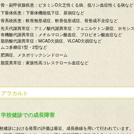
骨・副甲状腺疾患：ビタミンD欠乏性くる病、低リン血症性くる病など
下垂体疾患：下垂体機能低下症、尿崩症など
骨系統疾患：軟骨無形成症、軟骨低形成症、骨形成不全症など
先天代謝異常症：アミノ酸代謝異常症：フェニルケトン尿症、ホモシ
有機酸代謝異常症：メチルマロン酸血症、プロピオン酸血症など
脂肪酸代謝異常症：MCAD欠損症、VLCAD欠損症など
ムコ多糖症1型・2型など
肥満症、メタボリックシンドローム
脂質異常症：家族性高コレステロール血症など
アラカルト
学校健診での成長障害
校健診における発育の評価は最近、成長曲線を用いて行われています。