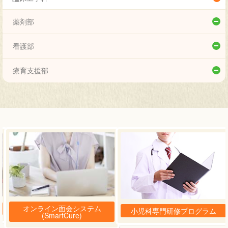
心臓血管外科
小児アレルギーセンター
薬剤部
新生児科
成人先天性心疾患センター
薬剤部
看護部
産科
移行期医療支援センター
看護部
療育支援部
成育女性科
患者サポートセンター
療育支援部
循環器小児科
小児がんセンター
神経小児科
教育研修センター
小児外科
整形外科
形成外科
オンライン面会システム
小児科専門研修プログラム
(SmartCure)
脳神経外科