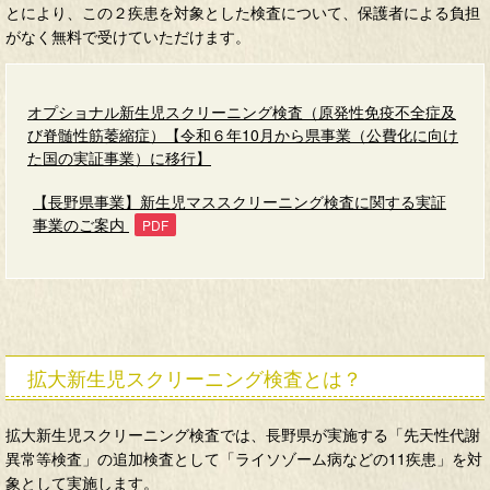
とにより、この２疾患を対象とした検査について、保護者による負担
がなく無料で受けていただけます。
オプショナル新生児スクリーニング検査（原発性免疫不全症及
び脊髄性筋萎縮症）【令和６年10月から県事業（公費化に向け
た国の実証事業）に移行】
【長野県事業】新生児マススクリーニング検査に関する実証
事業のご案内
拡大新生児スクリーニング検査とは？
拡大新生児スクリーニング検査では、長野県が実施する「先天性代謝
異常等検査」の追加検査として「ライソゾーム病などの11疾患」を対
象として実施します。