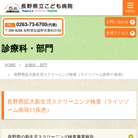
MENU
お問い合わせ
0263-73-6700
(代表)
TEL
〒399-8288 長野県安曇野市豊科3100
交通アクセス
診療科・部門
HOME
診療科・部門
長野県拡大新生児スクリーニング検査（ライソゾーム病等11疾患）
長野県拡大新生児スクリーニング検査（ライソゾ
ーム病等11疾患）
長野県の新生児スクリーニング検査事業報告