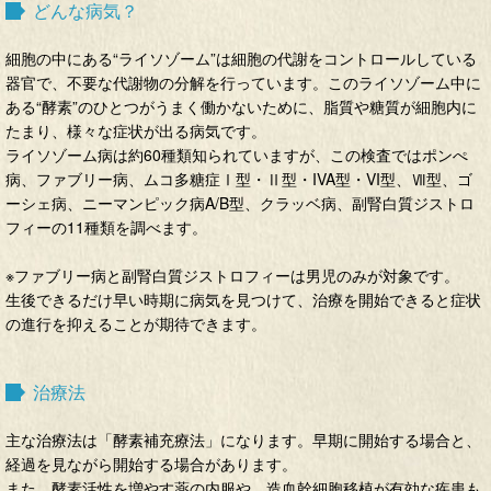
どんな病気？
細胞の中にある“ライソゾーム”は細胞の代謝をコントロールしている
器官で、不要な代謝物の分解を行っています。このライソゾーム中に
ある“酵素”のひとつがうまく働かないために、脂質や糖質が細胞内に
たまり、様々な症状が出る病気です。
ライソゾーム病は約60種類知られていますが、この検査ではポンぺ
病、ファブリー病、ムコ多糖症Ⅰ型・Ⅱ型・IVA型・VI型、Ⅶ型、ゴ
ーシェ病、ニーマンピック病A/B型、クラッベ病、副腎白質ジストロ
フィーの11種類を調べます。
※ファブリー病と副腎白質ジストロフィーは男児のみが対象です。
生後できるだけ早い時期に病気を見つけて、治療を開始できると症状
の進行を抑えることが期待できます。
治療法
主な治療法は「酵素補充療法」になります。早期に開始する場合と、
経過を見ながら開始する場合があります。
また、酵素活性を増やす薬の内服や、造血幹細胞移植が有効な疾患も