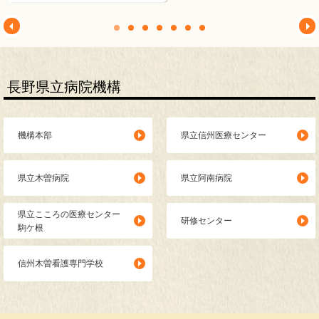
放射線科
臨床検査・病理診断科
リハビリテーション科
長野県立病院機構
遺伝科
機構本部
県立信州医療センター
泌尿器科
眼科
県立木曽病院
県立阿南病院
こころの診療科
県立こころの医療センター
研修センター
駒ケ根
発達心療科
信州木曽看護専門学校
耳鼻いんこう科