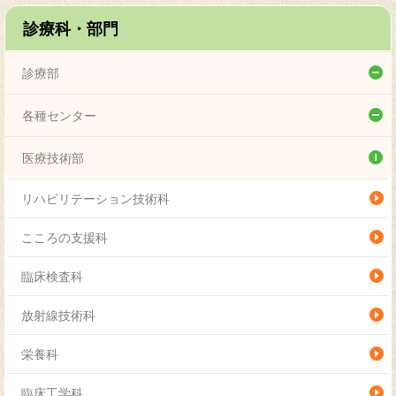
診療科・部門
診療部
総合小児科
各種センター
内分泌代謝科
総合周産期母子医療センター
医療技術部
感染症科
生命科学研究センター
リハビリテーション技術科
アレルギー科
エコーセンター
こころの支援科
訪問ケア科
予防接種センター
臨床検査科
血液腫瘍科
口唇口蓋裂センター
放射線技術科
麻酔科
訪問診療センター
栄養科
小児集中治療科
ニューロケア（神経治療）センター
臨床工学科